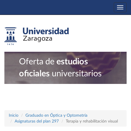
Togg
navi
Oferta de
estudios
oficiales
universitarios
Inicio
Graduado en Óptica y Optometría
Asignaturas del plan 297
Terapia y rehabilitación visual