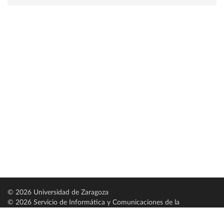
© 2026 Universidad de Zaragoza
© 2026 Servicio de Informática y Comunicaciones de la
Universidad de Zaragoza (
SICUZ
)
Universidad de Zaragoza