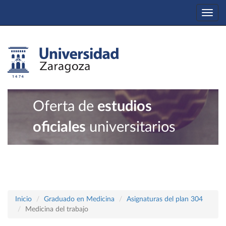
Togg
navi
Oferta de
estudios
oficiales
universitarios
Inicio
Graduado en Medicina
Asignaturas del plan 304
Medicina del trabajo