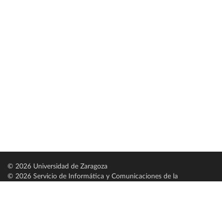
© 2026 Universidad de Zaragoza
© 2026 Servicio de Informática y Comunicaciones de la
Universidad de Zaragoza (
SICUZ
)
Universidad de Zaragoza
C/ Pedro Cerbuna, 12
ES-50009 Zaragoza