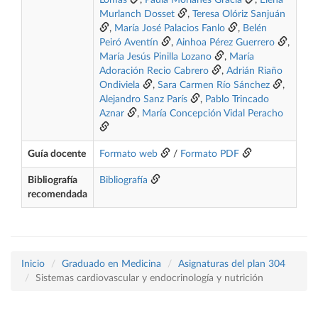
Lomas
,
Paula Morlanes Gracia
,
Elena
Murlanch Dosset
,
Teresa Olóriz Sanjuán
,
María José Palacios Fanlo
,
Belén
Peiró Aventín
,
Ainhoa Pérez Guerrero
,
María Jesús Pinilla Lozano
,
María
Adoración Recio Cabrero
,
Adrián Riaño
Ondiviela
,
Sara Carmen Río Sánchez
,
Alejandro Sanz París
,
Pablo Trincado
Aznar
,
María Concepción Vidal Peracho
Guía docente
Formato web
/
Formato PDF
Bibliografía
Bibliografía
recomendada
Inicio
Graduado en Medicina
Asignaturas del plan 304
Sistemas cardiovascular y endocrinología y nutrición