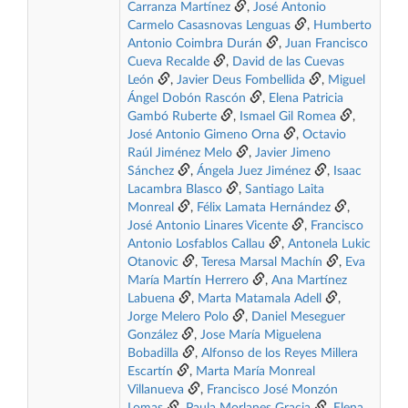
Carranza Martínez
,
José Antonio
Carmelo Casasnovas Lenguas
,
Humberto
Antonio Coimbra Durán
,
Juan Francisco
Cueva Recalde
,
David de las Cuevas
León
,
Javier Deus Fombellida
,
Miguel
Ángel Dobón Rascón
,
Elena Patricia
Gambó Ruberte
,
Ismael Gil Romea
,
José Antonio Gimeno Orna
,
Octavio
Raúl Jiménez Melo
,
Javier Jimeno
Sánchez
,
Ángela Juez Jiménez
,
Isaac
Lacambra Blasco
,
Santiago Laita
Monreal
,
Félix Lamata Hernández
,
José Antonio Linares Vicente
,
Francisco
Antonio Losfablos Callau
,
Antonela Lukic
Otanovic
,
Teresa Marsal Machín
,
Eva
María Martín Herrero
,
Ana Martínez
Labuena
,
Marta Matamala Adell
,
Jorge Melero Polo
,
Daniel Meseguer
González
,
Jose María Miguelena
Bobadilla
,
Alfonso de los Reyes Millera
Escartín
,
Marta María Monreal
Villanueva
,
Francisco José Monzón