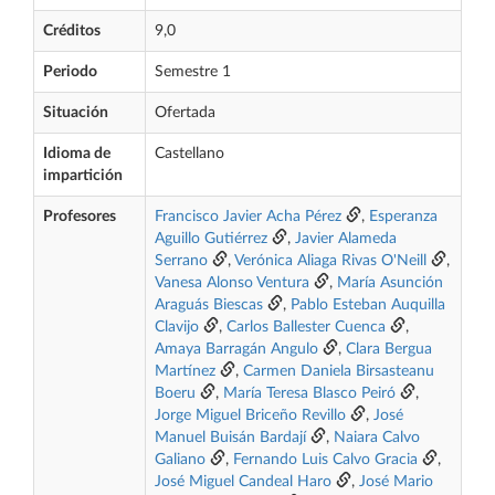
Créditos
9,0
Periodo
Semestre 1
Situación
Ofertada
Idioma de
Castellano
impartición
Profesores
Francisco Javier Acha Pérez
,
Esperanza
Aguillo Gutiérrez
,
Javier Alameda
Serrano
,
Verónica Aliaga Rivas O'Neill
,
Vanesa Alonso Ventura
,
María Asunción
Araguás Biescas
,
Pablo Esteban Auquilla
Clavijo
,
Carlos Ballester Cuenca
,
Amaya Barragán Angulo
,
Clara Bergua
Martínez
,
Carmen Daniela Birsasteanu
Boeru
,
María Teresa Blasco Peiró
,
Jorge Miguel Briceño Revillo
,
José
Manuel Buisán Bardají
,
Naiara Calvo
Galiano
,
Fernando Luis Calvo Gracia
,
José Miguel Candeal Haro
,
José Mario