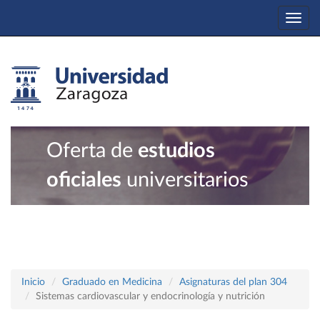
Togg
navi
Oferta de
estudios
oficiales
universitarios
Inicio
Graduado en Medicina
Asignaturas del plan 304
Sistemas cardiovascular y endocrinología y nutrición