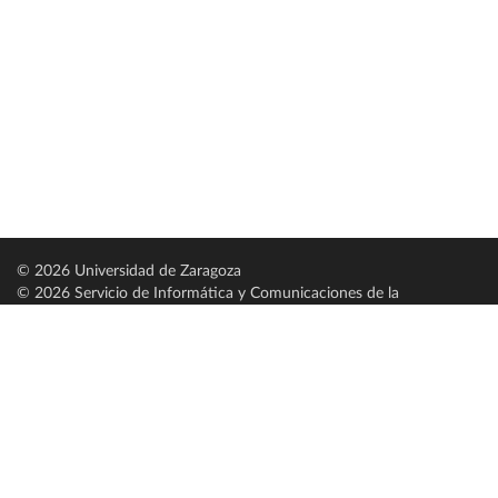
© 2026 Universidad de Zaragoza
© 2026 Servicio de Informática y Comunicaciones de la
Universidad de Zaragoza (
SICUZ
)
Universidad de Zaragoza
C/ Pedro Cerbuna, 12
ES-50009 Zaragoza
España / Spain
Tel: +34 976761000
ciu@unizar.es
Q-5018001-G