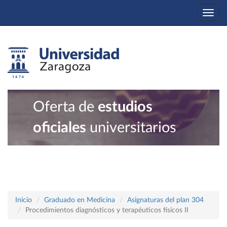
Togg
navi
Oferta de
estudios
oficiales
universitarios
Inicio
Graduado en Medicina
Asignaturas del plan 304
Procedimientos diagnósticos y terapéuticos físicos II