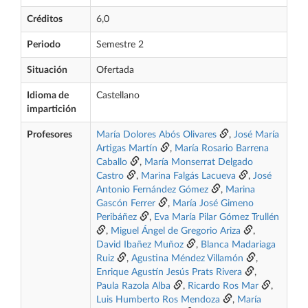
Créditos
6,0
Periodo
Semestre 2
Situación
Ofertada
Idioma de
Castellano
impartición
Profesores
María Dolores Abós Olivares
,
José María
Artigas Martín
,
María Rosario Barrena
Caballo
,
María Monserrat Delgado
Castro
,
Marina Falgás Lacueva
,
José
Antonio Fernández Gómez
,
Marina
Gascón Ferrer
,
María José Gimeno
Peribáñez
,
Eva María Pilar Gómez Trullén
,
Miguel Ángel de Gregorio Ariza
,
David Ibañez Muñoz
,
Blanca Madariaga
Ruiz
,
Agustina Méndez Villamón
,
Enrique Agustín Jesús Prats Rivera
,
Paula Razola Alba
,
Ricardo Ros Mar
,
Luis Humberto Ros Mendoza
,
María