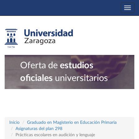
Togg
navi
Oferta de
estudios
oficiales
universitarios
Inicio
Graduado en Magisterio en Educación Primaria
Asignaturas del plan 298
Prácticas escolares en audición y lenguaje