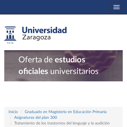
Togg
navi
Oferta de
estudios
oficiales
universitarios
Inicio
Graduado en Magisterio en Educación Primaria
Asignaturas del plan 300
Tratamiento de los trastornos del lenguaje y la audición