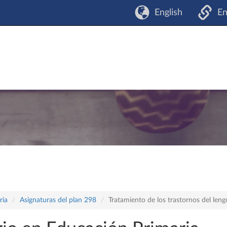
English
En
ria
Asignaturas del plan 298
Tratamiento de los trastornos del leng