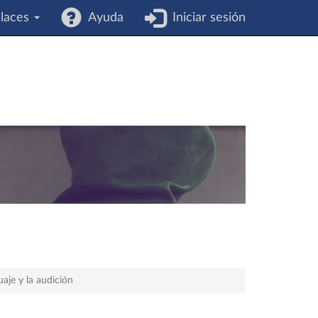
laces
Ayuda
Iniciar sesión
uaje y la audición