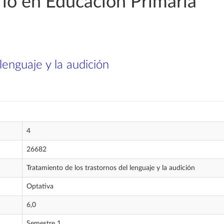
io en Educación Primaria
lenguaje y la audición
4
26682
Tratamiento de los trastornos del lenguaje y la audición
Optativa
6,0
Semestre 1