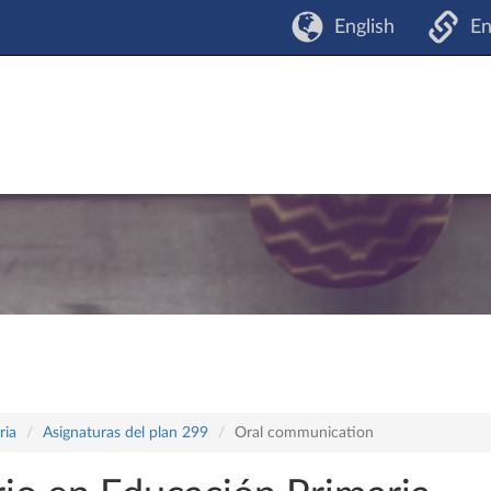
English
En
ria
Asignaturas del plan 299
Oral communication