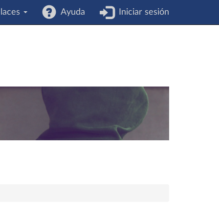
laces
Ayuda
Iniciar sesión