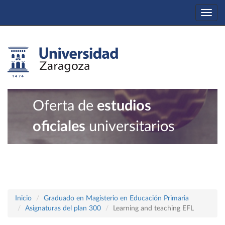
Togg
navi
Oferta de
estudios
oficiales
universitarios
Inicio
Graduado en Magisterio en Educación Primaria
Asignaturas del plan 300
Learning and teaching EFL