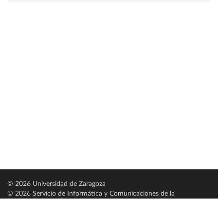
© 2026 Universidad de Zaragoza
© 2026 Servicio de Informática y Comunicaciones de la
Universidad de Zaragoza (
SICUZ
)
Universidad de Zaragoza