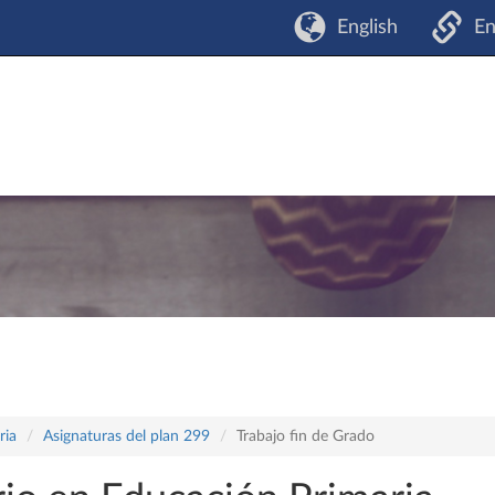
English
En
ria
Asignaturas del plan 299
Trabajo fin de Grado