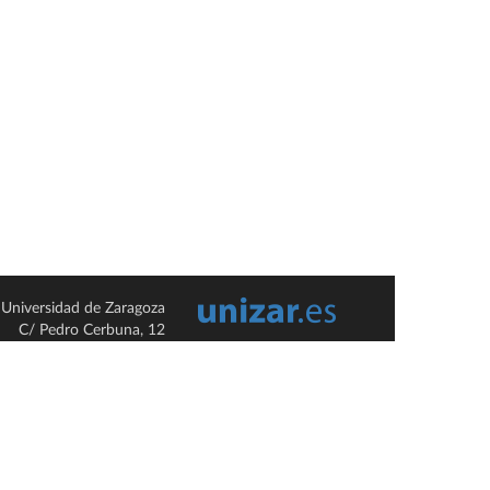
Universidad de Zaragoza
C/ Pedro Cerbuna, 12
ES-50009 Zaragoza
España / Spain
Tel: +34 976761000
ciu@unizar.es
Q-5018001-G