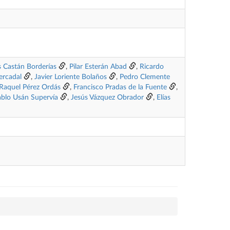
s Castán Borderías
,
Pilar Esterán Abad
,
Ricardo
ercadal
,
Javier Loriente Bolaños
,
Pedro Clemente
Raquel Pérez Ordás
,
Francisco Pradas de la Fuente
,
ablo Usán Supervía
,
Jesús Vázquez Obrador
,
Elías