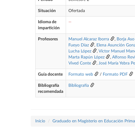
Situación
Ofertada
Idioma de
—
impartición
Profesores
Manuel Alcaraz Iborra
,
Borja As
Fueyo Díaz
,
Elena Asunción Gonz
Lucha López
,
Víctor Manuel Man
Marta Rapún López
,
Alfonso Revi
Vived Conte
,
José María Yebra P
Guía docente
Formato web
/
Formato PDF
Bibliografía
Bibliografía
recomendada
Inicio
Graduado en Magisterio en Educación Prima