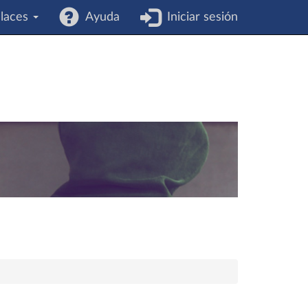
laces
Ayuda
Iniciar sesión