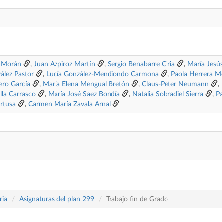
o Morán
,
Juan Azpiroz Martín
,
Sergio Benabarre Ciria
,
María Jesú
ález Pastor
,
Lucía González-Mendiondo Carmona
,
Paola Herrera M
ero García
,
María Elena Mengual Bretón
,
Claus-Peter Neumann
,
lla Carrasco
,
María José Saez Bondía
,
Natalia Sobradiel Sierra
,
P
ertusa
,
Carmen María Zavala Arnal
ria
Asignaturas del plan 299
Trabajo fin de Grado