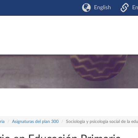
English
En
ria
Asignaturas del plan 300
Sociología y psicología social de la ed