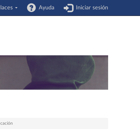
laces
Ayuda
Iniciar sesión
ucación