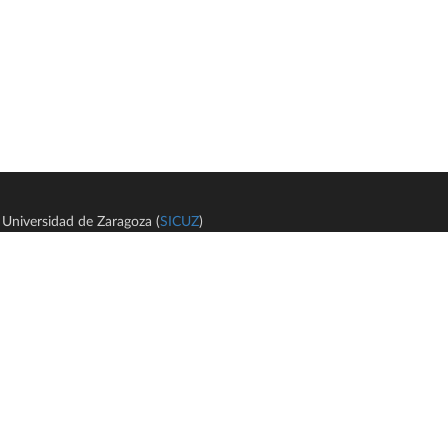
Universidad de Zaragoza (
SICUZ
)
Avi