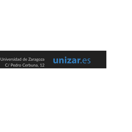
Universidad de Zaragoza
C/ Pedro Cerbuna, 12
ES-50009 Zaragoza
España / Spain
Tel: +34 976761000
ciu@unizar.es
Q-5018001-G
so legal
|
Condiciones generales de uso
|
Política de privacidad