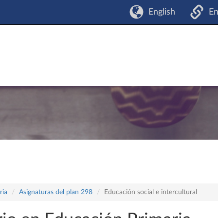
English
En
ria
Asignaturas del plan 298
Educación social e intercultural