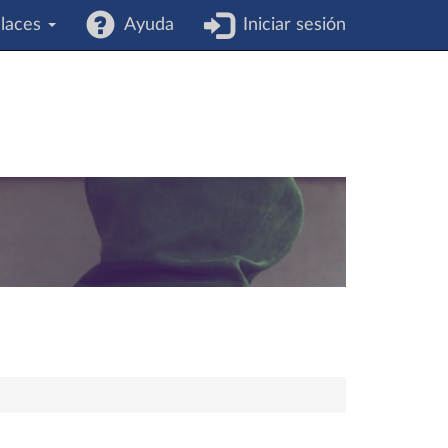
laces
Ayuda
Iniciar sesión