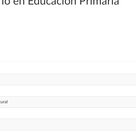
io en Educación Primaria
tural