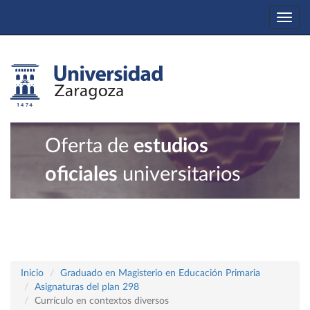
Togg
navi
Oferta de
estudios
oficiales
universitarios
Inicio
Graduado en Magisterio en Educación Primaria
Asignaturas del plan 298
Currículo en contextos diversos