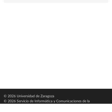
© 2026 Universidad de Zaragoza
© 2026 Servicio de Informática y Comunicaciones de la
Universidad de Zaragoza (
SICUZ
)
Universidad de Zaragoza