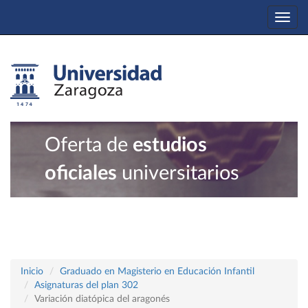
Togg
navi
Oferta de
estudios
oficiales
universitarios
Inicio
Graduado en Magisterio en Educación Infantil
Asignaturas del plan 302
Variación diatópica del aragonés