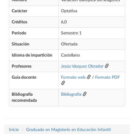
Nombre
Variación diatópica del aragonés
Carácter
Optativa
Créditos
6,0
Periodo
Semestre 1
Situación
Ofertada
Idioma de impartición
Castellano
Profesores
Jesús Vázquez Obrador
Guía docente
Formato web
/
Formato PDF
Bibliografía
Bibliografía
recomendada
Inicio
Graduado en Magisterio en Educación Infantil