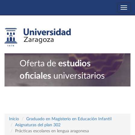
Togg
navi
Oferta de
estudios
oficiales
universitarios
Inicio
Graduado en Magisterio en Educación Infantil
Asignaturas del plan 302
Prácticas escolares en lengua aragonesa