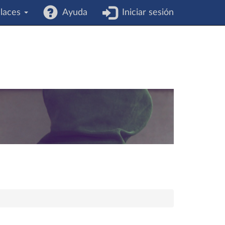
laces
Ayuda
Iniciar sesión