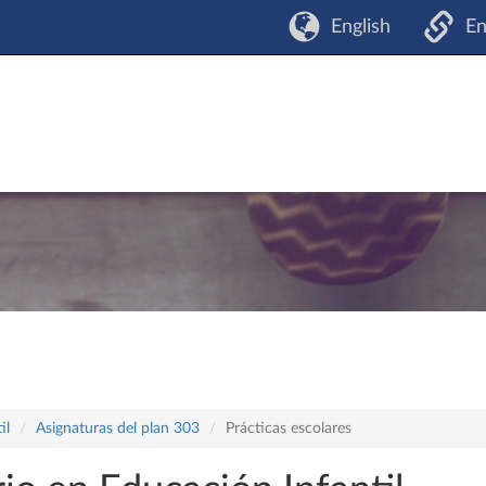
English
En
il
Asignaturas del plan 303
Prácticas escolares