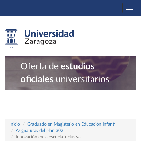
Togg
navi
Oferta de
estudios
oficiales
universitarios
Inicio
Graduado en Magisterio en Educación Infantil
Asignaturas del plan 302
Innovación en la escuela inclusiva