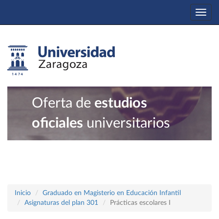
Togg
navi
Oferta de
estudios
oficiales
universitarios
Inicio
Graduado en Magisterio en Educación Infantil
Asignaturas del plan 301
Prácticas escolares I