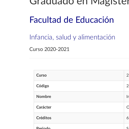
Graduado en Magisteri
Facultad de Educación
Infancia, salud y alimentación
Curso 2020-2021
Curso
2
Código
2
Nombre
I
Carácter
O
Créditos
6
Periodo
S