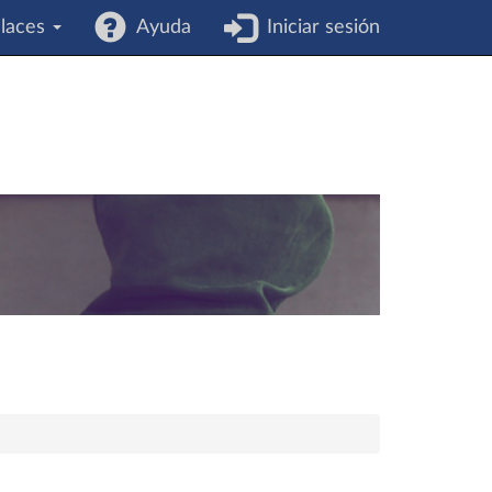
laces
Ayuda
Iniciar sesión