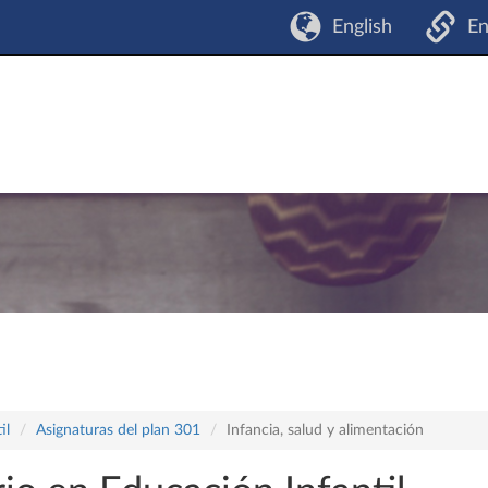
English
En
il
Asignaturas del plan 301
Infancia, salud y alimentación