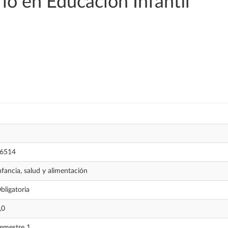
o en Educación Infantil
6514
nfancia, salud y alimentación
bligatoria
,0
emestre 1