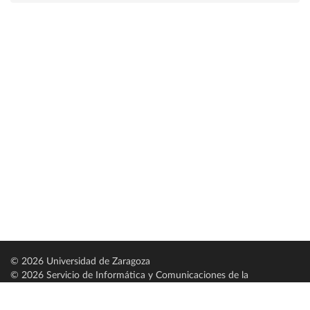
© 2026 Universidad de Zaragoza
© 2026 Servicio de Informática y Comunicaciones de la
Universidad de Zaragoza (
SICUZ
)
Universidad de Zaragoza