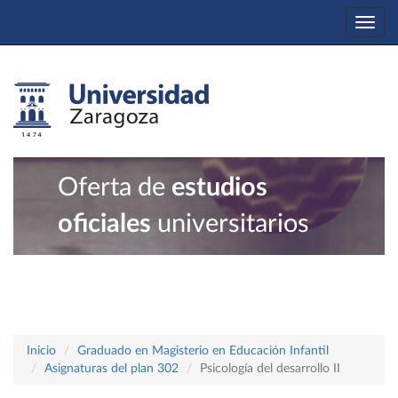
Togg
navi
Oferta de
estudios
oficiales
universitarios
Inicio
Graduado en Magisterio en Educación Infantil
Asignaturas del plan 302
Psicología del desarrollo II