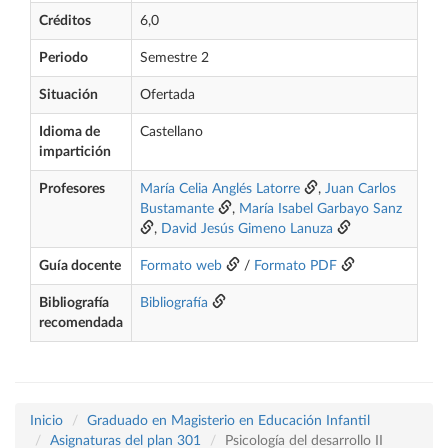
Créditos
6,0
Periodo
Semestre 2
Situación
Ofertada
Idioma de
Castellano
impartición
Profesores
María Celia Anglés Latorre
,
Juan Carlos
Bustamante
,
María Isabel Garbayo Sanz
,
David Jesús Gimeno Lanuza
Guía docente
Formato web
/
Formato PDF
Bibliografía
Bibliografía
recomendada
Inicio
Graduado en Magisterio en Educación Infantil
Asignaturas del plan 301
Psicología del desarrollo II