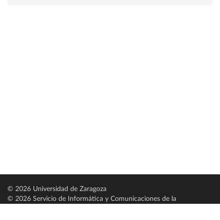
© 2026 Universidad de Zaragoza
© 2026 Servicio de Informática y Comunicaciones de la
Universidad de Zaragoza (
SICUZ
)
Universidad de Zaragoza