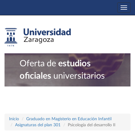
Togg
navi
Oferta de
estudios
oficiales
universitarios
Inicio
Graduado en Magisterio en Educación Infantil
Asignaturas del plan 301
Psicología del desarrollo II