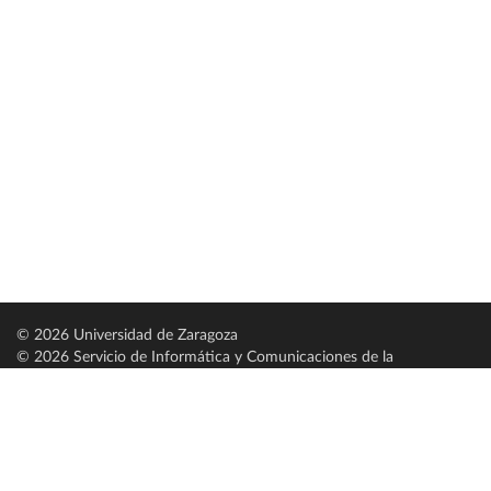
© 2026 Universidad de Zaragoza
© 2026 Servicio de Informática y Comunicaciones de la
Universidad de Zaragoza (
SICUZ
)
Universidad de Zaragoza
C/ Pedro Cerbuna, 12
ES-50009 Zaragoza
España / Spain
Tel: +34 976761000