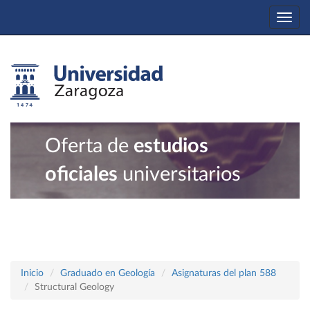
Togg
navi
Oferta de
estudios
oficiales
universitarios
Inicio
Graduado en Geología
Asignaturas del plan 588
Structural Geology