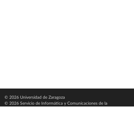
© 2026 Universidad de Zaragoza
© 2026 Servicio de Informática y Comunicaciones de la
Universidad de Zaragoza (
SICUZ
)
Universidad de Zaragoza
C/ Pedro Cerbuna, 12
ES-50009 Zaragoza
España / Spain