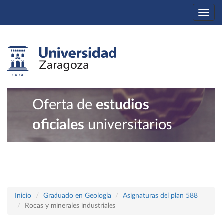
Togg
navi
Oferta de
estudios
oficiales
universitarios
Inicio
Graduado en Geología
Asignaturas del plan 588
Rocas y minerales industriales