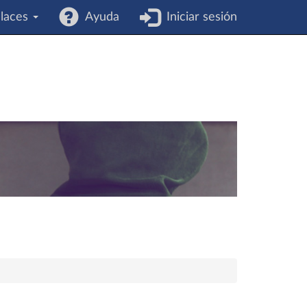
laces
Ayuda
Iniciar sesión