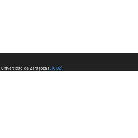
Universidad de Zaragoza (
SICUZ
)
Avi