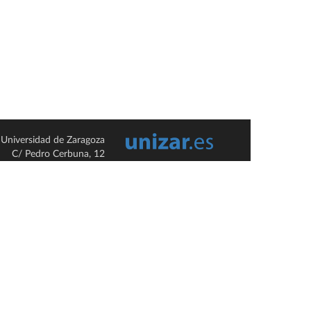
Universidad de Zaragoza
C/ Pedro Cerbuna, 12
ES-50009 Zaragoza
España / Spain
Tel: +34 976761000
ciu@unizar.es
Q-5018001-G
so legal
|
Condiciones generales de uso
|
Política de privacidad