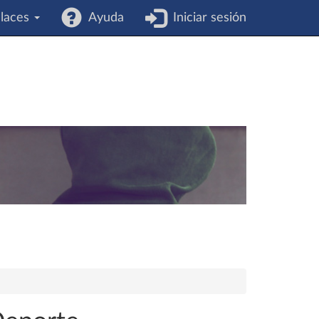
laces
Ayuda
Iniciar sesión