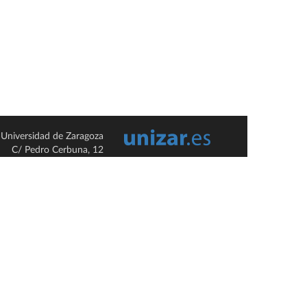
Universidad de Zaragoza
C/ Pedro Cerbuna, 12
ES-50009 Zaragoza
España / Spain
Tel: +34 976761000
ciu@unizar.es
Q-5018001-G
so legal
|
Condiciones generales de uso
|
Política de privacidad