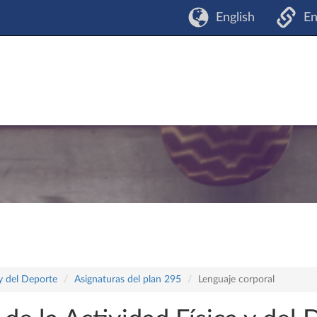
English
En
 y del Deporte
Asignaturas del plan 295
Lenguaje corporal