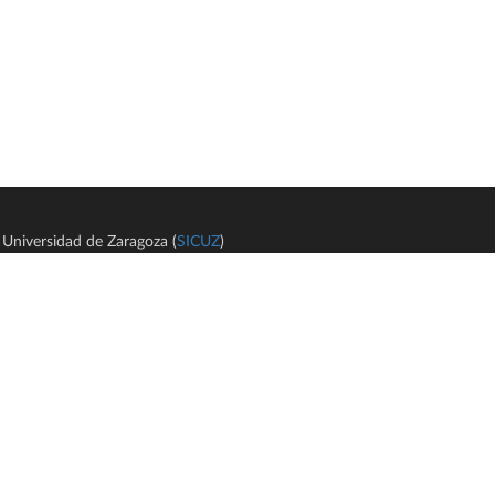
Universidad de Zaragoza (
SICUZ
)
Avi