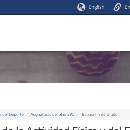
English
En
 y del Deporte
Asignaturas del plan 295
Trabajo fin de Grado