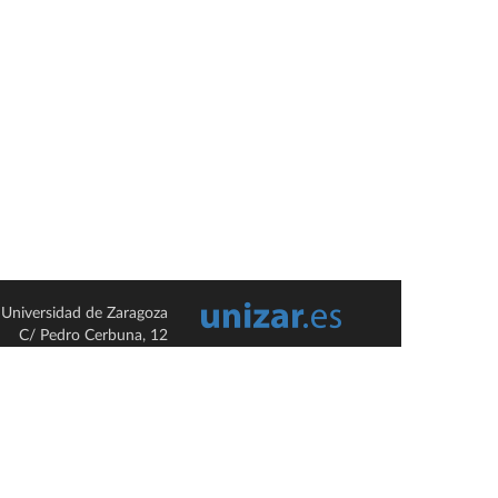
Universidad de Zaragoza
C/ Pedro Cerbuna, 12
ES-50009 Zaragoza
España / Spain
Tel: +34 976761000
ciu@unizar.es
Q-5018001-G