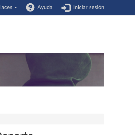
laces
Ayuda
Iniciar sesión