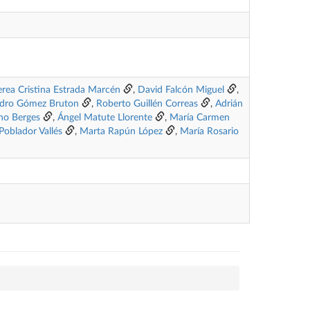
rea Cristina Estrada Marcén
,
David Falcón Miguel
,
ndro Gómez Bruton
,
Roberto Guillén Correas
,
Adrián
ano Berges
,
Ángel Matute Llorente
,
María Carmen
Poblador Vallés
,
Marta Rapún López
,
María Rosario