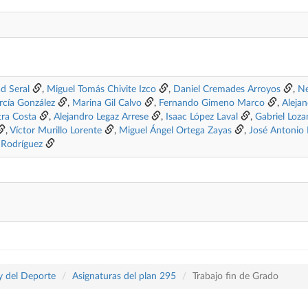
d Seral
,
Miguel Tomás Chivite Izco
,
Daniel Cremades Arroyos
,
Ne
rcía González
,
Marina Gil Calvo
,
Fernando Gimeno Marco
,
Aleja
ra Costa
,
Alejandro Legaz Arrese
,
Isaac López Laval
,
Gabriel Loz
,
Víctor Murillo Lorente
,
Miguel Ángel Ortega Zayas
,
José Antonio 
 Rodríguez
 y del Deporte
Asignaturas del plan 295
Trabajo fin de Grado