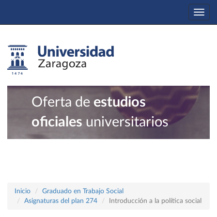
Togg
navi
Oferta de
estudios
oficiales
universitarios
Inicio
Graduado en Trabajo Social
Asignaturas del plan 274
Introducción a la política social