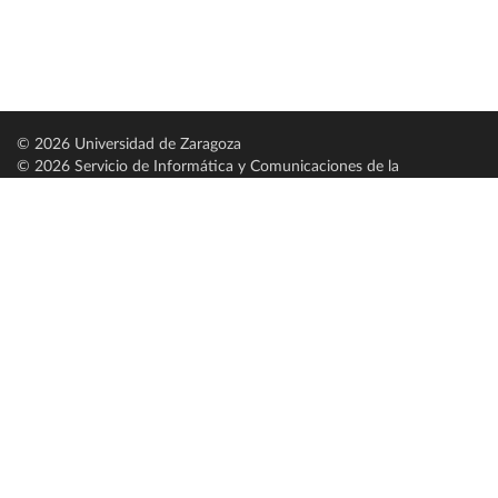
© 2026 Universidad de Zaragoza
© 2026 Servicio de Informática y Comunicaciones de la
Universidad de Zaragoza (
SICUZ
)
Universidad de Zaragoza
C/ Pedro Cerbuna, 12
ES-50009 Zaragoza
España / Spain
Tel: +34 976761000
ciu@unizar.es
Q-5018001-G
Servido por nodo: estudios
Aviso legal
|
Condiciones generales de uso
|
Política de privacidad