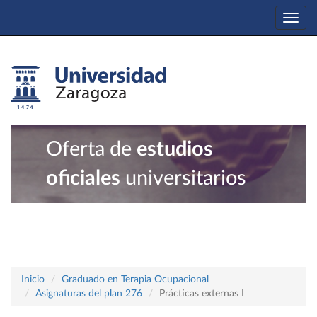
Togg
navi
Oferta de
estudios
oficiales
universitarios
Inicio
Graduado en Terapia Ocupacional
Asignaturas del plan 276
Prácticas externas I