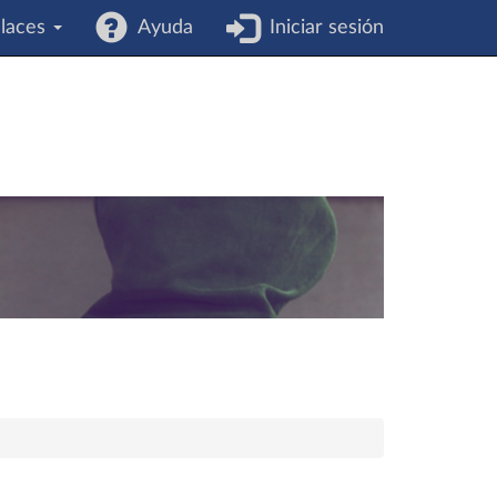
laces
Ayuda
Iniciar sesión