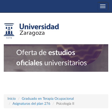
Togg
navi
Oferta de
estudios
oficiales
universitarios
Inicio
Graduado en Terapia Ocupacional
Asignaturas del plan 276
Psicología II