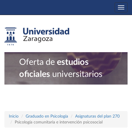
Togg
navi
Oferta de
estudios
oficiales
universitarios
Inicio
Graduado en Psicología
Asignaturas del plan 270
Psicología comunitaria e intervención psicosocial