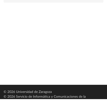
© 2026 Universidad de Zaragoza
© 2026 Servicio de Informática y Comunicaciones de la
Universidad de Zaragoza (
SICUZ
)
Universidad de Zaragoza