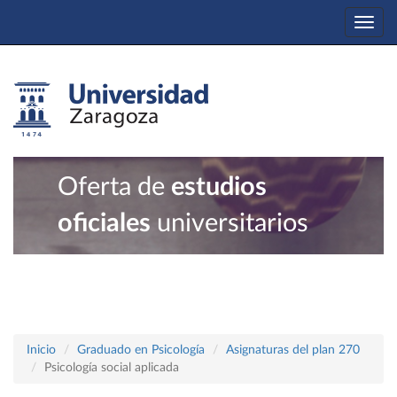
Togg
navi
Oferta de
estudios
oficiales
universitarios
Inicio
Graduado en Psicología
Asignaturas del plan 270
Psicología social aplicada