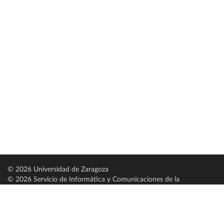
© 2026 Universidad de Zaragoza
© 2026 Servicio de Informática y Comunicaciones de la
Universidad de Zaragoza (
SICUZ
)
Universidad de Zaragoza
C/ Pedro Cerbuna, 12
ES-50009 Zaragoza