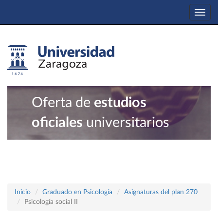
Togg
navi
Oferta de
estudios
oficiales
universitarios
Inicio
Graduado en Psicología
Asignaturas del plan 270
Psicología social II