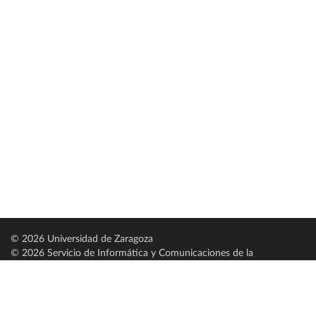
© 2026 Universidad de Zaragoza
© 2026 Servicio de Informática y Comunicaciones de la
Universidad de Zaragoza (
SICUZ
)
Universidad de Zaragoza
C/ Pedro Cerbuna, 12
ES-50009 Zaragoza