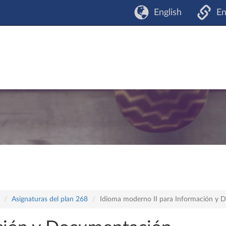
English
En
Asignaturas del plan 268
Idioma moderno II para Información y D