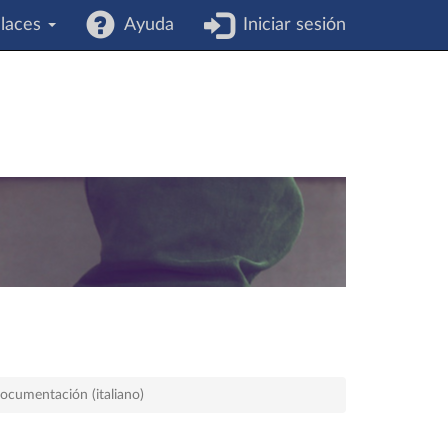
laces
Ayuda
Iniciar sesión
ocumentación (italiano)