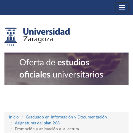
Togg
navi
Oferta de
estudios
oficiales
universitarios
Inicio
Graduado en Información y Documentación
Asignaturas del plan 268
Promoción y animación a la lectura