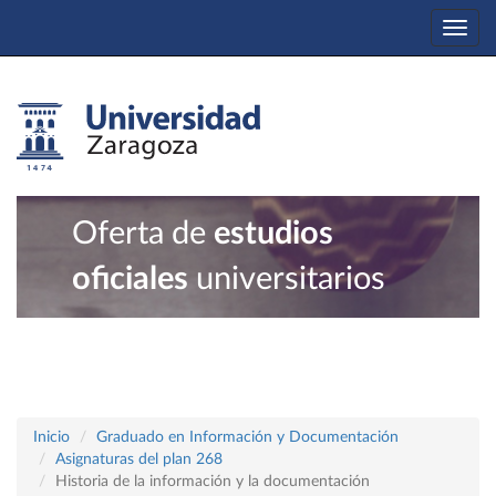
Togg
navi
Oferta de
estudios
oficiales
universitarios
Inicio
Graduado en Información y Documentación
Asignaturas del plan 268
Historia de la información y la documentación