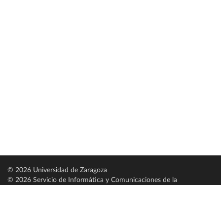
© 2026 Universidad de Zaragoza
© 2026 Servicio de Informática y Comunicaciones de la
Universidad de Zaragoza (
SICUZ
)
Universidad de Zaragoza
C/ Pedro Cerbuna, 12
ES-50009 Zaragoza