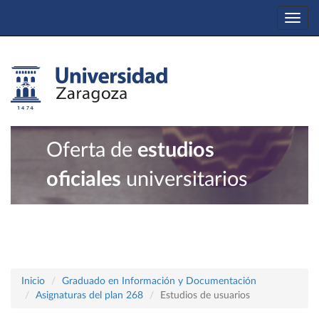
Togg
navi
Oferta de
estudios
oficiales
universitarios
Inicio
Graduado en Información y Documentación
Asignaturas del plan 268
Estudios de usuarios