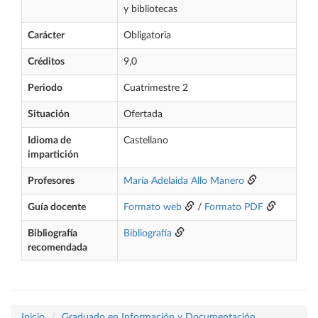
y bibliotecas
Carácter
Obligatoria
Créditos
9,0
Periodo
Cuatrimestre 2
Situación
Ofertada
Idioma de
Castellano
impartición
Profesores
María Adelaida Allo Manero
Guía docente
Formato web
/
Formato PDF
Bibliografía
Bibliografía
recomendada
Inicio
Graduado en Información y Documentación