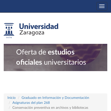
Togg
navi
Oferta de
estudios
oficiales
universitarios
Inicio
Graduado en Información y Documentación
Asignaturas del plan 268
Conservación preventiva en archivos y bibliotecas