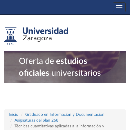
Togg
navi
Oferta de
estudios
oficiales
universitarios
Inicio
Graduado en Información y Documentación
Asignaturas del plan 268
Técnicas cuantitativas aplicadas a la información y