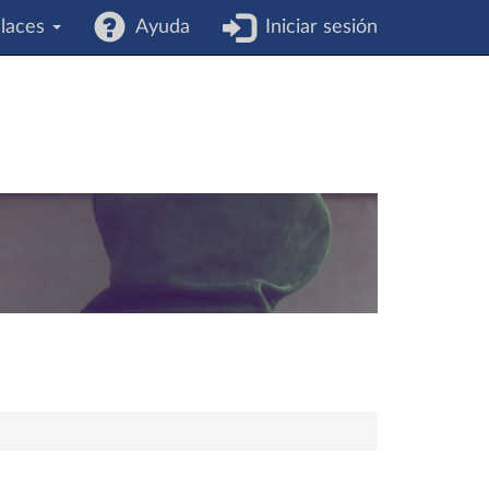
laces
Ayuda
Iniciar sesión