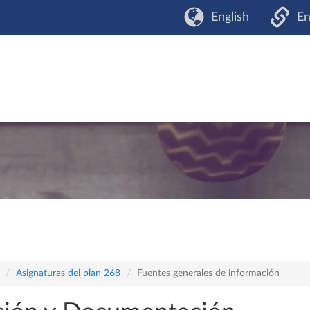
English
En
Asignaturas del plan 268
Fuentes generales de información