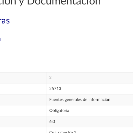
ción y Documentación
ras
n
2
25713
Fuentes generales de información
Obligatoria
6,0
Cuatrimestre 1