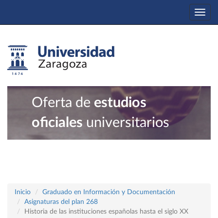
Togg
navi
Oferta de
estudios
oficiales
universitarios
Inicio
Graduado en Información y Documentación
Asignaturas del plan 268
Historia de las instituciones españolas hasta el siglo XX