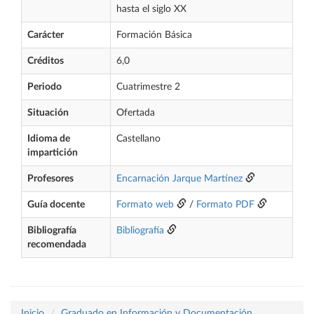
hasta el siglo XX
Carácter
Formación Básica
Créditos
6,0
Periodo
Cuatrimestre 2
Situación
Ofertada
Idioma de
Castellano
impartición
Profesores
Encarnación Jarque Martínez
Guía docente
Formato web
/
Formato PDF
Bibliografía
Bibliografía
recomendada
Inicio
Graduado en Información y Documentación