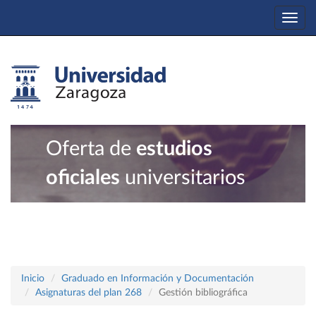
Togg
navi
Oferta de
estudios
oficiales
universitarios
Inicio
Graduado en Información y Documentación
Asignaturas del plan 268
Gestión bibliográfica