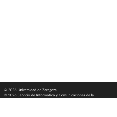
© 2026 Universidad de Zaragoza
© 2026 Servicio de Informática y Comunicaciones de la
Universidad de Zaragoza (
SICUZ
)
Universidad de Zaragoza
C/ Pedro Cerbuna, 12
ES-50009 Zaragoza