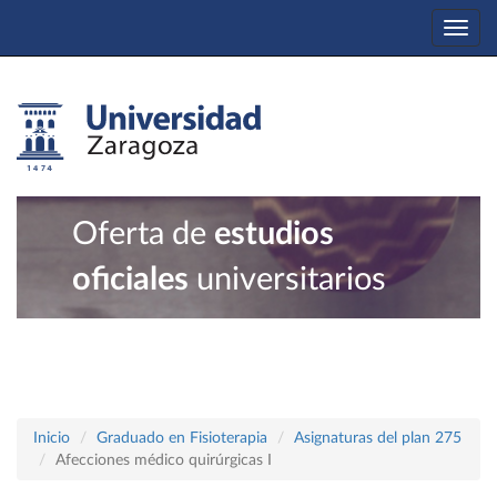
Togg
navi
Oferta de
estudios
oficiales
universitarios
Inicio
Graduado en Fisioterapia
Asignaturas del plan 275
Afecciones médico quirúrgicas I