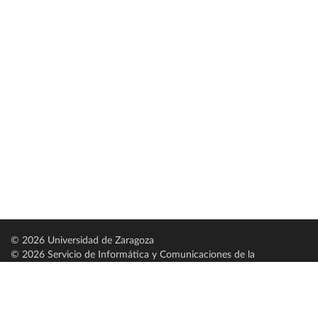
© 2026 Universidad de Zaragoza
© 2026 Servicio de Informática y Comunicaciones de la
Universidad de Zaragoza (
SICUZ
)
Universidad de Zaragoza
C/ Pedro Cerbuna, 12
ES-50009 Zaragoza