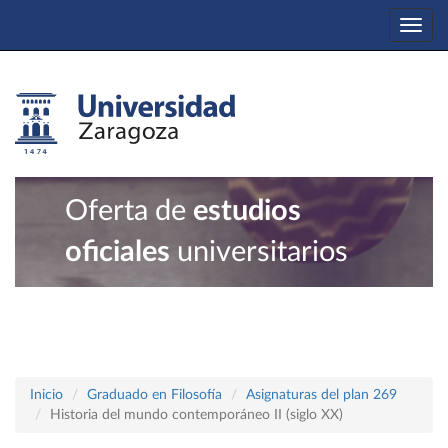
Togg
navi
Oferta de
estudios
oficiales
universitarios
Inicio
Graduado en Filosofía
Asignaturas del plan 269
Historia del mundo contemporáneo II (siglo XX)