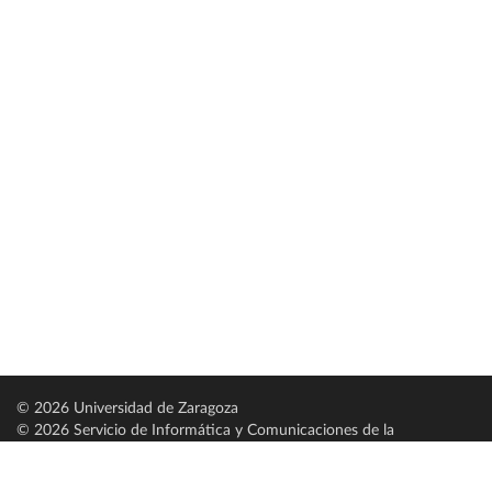
© 2026 Universidad de Zaragoza
© 2026 Servicio de Informática y Comunicaciones de la
Universidad de Zaragoza (
SICUZ
)
Universidad de Zaragoza