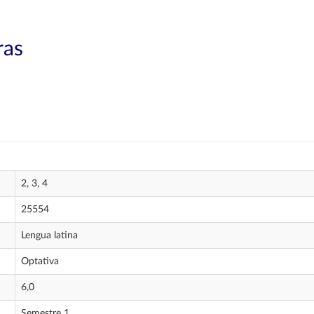
ras
2, 3, 4
25554
Lengua latina
Optativa
6,0
Semestre 1