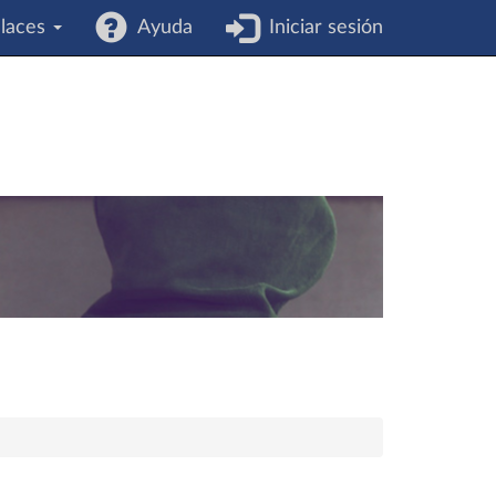
laces
Ayuda
Iniciar sesión