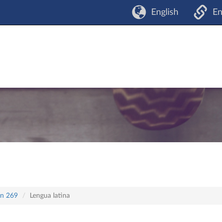
English
En
an 269
Lengua latina