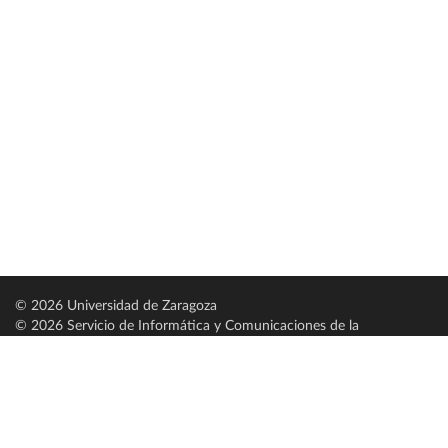
© 2026 Universidad de Zaragoza
© 2026 Servicio de Informática y Comunicaciones de la
Universidad de Zaragoza (
SICUZ
)
Universidad de Zaragoza
C/ Pedro Cerbuna, 12
ES-50009 Zaragoza
España / Spain
Tel: +34 976761000