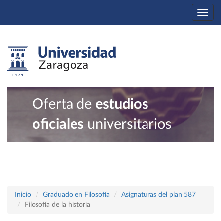
Togg
navi
Oferta de
estudios
oficiales
universitarios
Inicio
Graduado en Filosofía
Asignaturas del plan 587
Filosofía de la historia