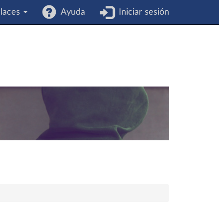
laces
Ayuda
Iniciar sesión