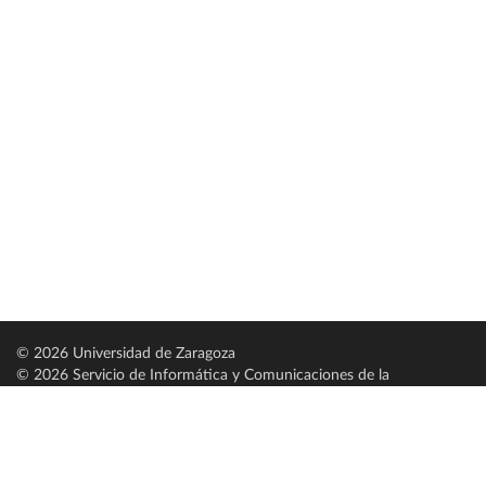
© 2026 Universidad de Zaragoza
© 2026 Servicio de Informática y Comunicaciones de la
Universidad de Zaragoza (
SICUZ
)
Universidad de Zaragoza
C/ Pedro Cerbuna, 12
ES-50009 Zaragoza
España / Spain