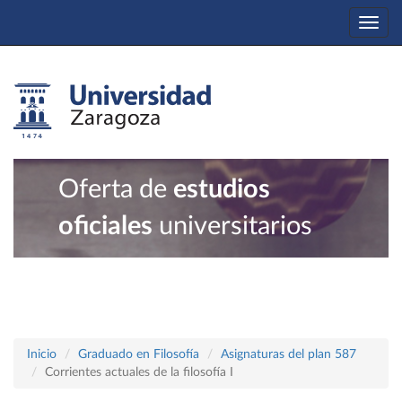
Togg
navi
Oferta de
estudios
oficiales
universitarios
Inicio
Graduado en Filosofía
Asignaturas del plan 587
Corrientes actuales de la filosofía I