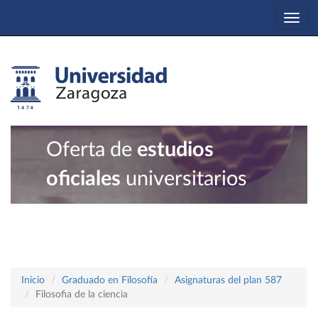
Togg
navi
Oferta de
estudios
oficiales
universitarios
Inicio
Graduado en Filosofía
Asignaturas del plan 587
Filosofia de la ciencia