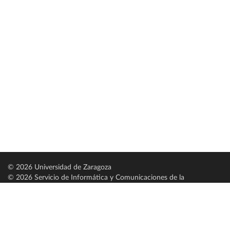
© 2026 Universidad de Zaragoza
© 2026 Servicio de Informática y Comunicaciones de la
Universidad de Zaragoza (
SICUZ
)
Universidad de Zaragoza
C/ Pedro Cerbuna, 12
ES-50009 Zaragoza
España / Spain