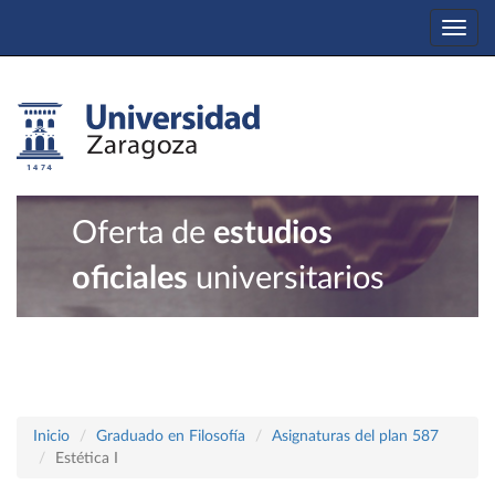
Togg
navi
Oferta de
estudios
oficiales
universitarios
Inicio
Graduado en Filosofía
Asignaturas del plan 587
Estética I